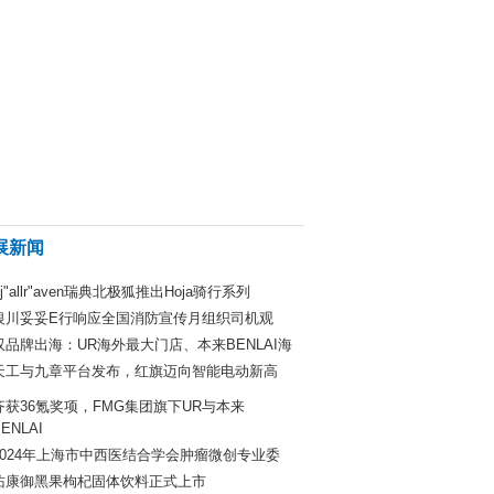
展新闻
Fj"allr"aven瑞典北极狐推出Hoja骑行系列
银川妥妥E行响应全国消防宣传月组织司机观
双品牌出海：UR海外最大门店、本来BENLAI海
天工与九章平台发布，红旗迈向智能电动新高
齐获36氪奖项，FMG集团旗下UR与本来
ENLAI
2024年上海市中西医结合学会肿瘤微创专业委
佑康御黑果枸杞固体饮料正式上市