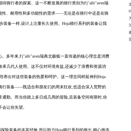
骑行者的探索。这一不断发展的骑行类别为Fj"allr"aven瑞
了功能性、耐用性和多功能性的需求——无论是在骑行中还是在骑
步装备一样,设计上注重长久使用。Hoja骑行系列的装备让我
。多年来,Fj"allr"aven瑞典北极狐一直传递的核心理念是消费
传承几代人使用。这不仅对环境有益,还减少了浪费和资源消
培养出对这些装备的热爱和呵护。这一理念同样延伸到Hoja
骑行装备——既适合和朋友们的周末狂欢,也适合深入荒野的
常通勤。而当你踏上多日或几周的冒险,且装备空间有限时,你
不会让你失望。
造户外和探险装备的丰富经验,所以助力Hoja骑行系列的推出,精心挑选