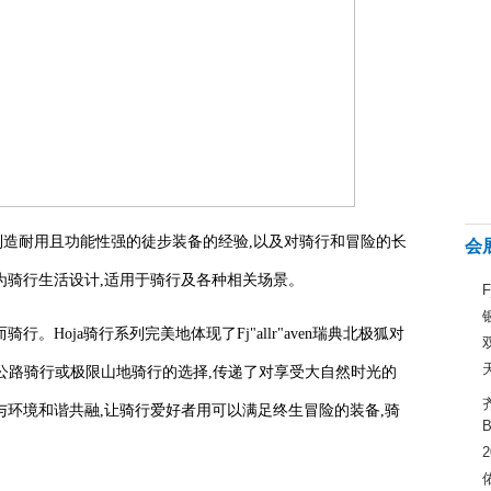
数十年来制造耐用且功能性强的徒步装备的经验,以及对骑行和冒险的长
会
专为骑行生活设计,适用于骑行及各种相关场景。
行。Hoja骑行系列完美地体现了Fj"allr"aven瑞典北极狐对
公路骑行或极限山地骑行的选择,传递了对享受大自然时光的
是与环境和谐共融,让骑行爱好者用可以满足终生冒险的装备,骑
B