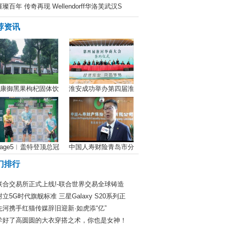
璀璨百年 传奇再现 Wellendorff华洛芙武汉S
荐资讯
康御黑果枸杞固体饮
淮安成功举办第四届淮
tage5︱盖特登顶总冠
中国人寿财险青岛市分
门排行
联合交易所正式上线!-联合世界交易全球铸造
树立5G时代旗舰标准 三星Galaxy S20系列正
先河携手红猫传媒辞旧迎新·如虎添“亿”
学好了高圆圆的大衣穿搭之术，你也是女神！