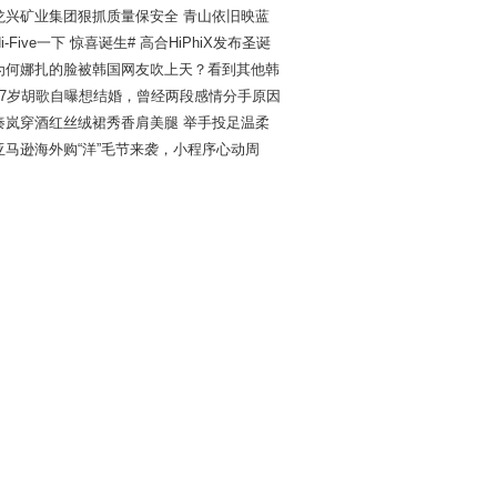
龙兴矿业集团狠抓质量保安全 青山依旧映蓝
Hi-Five一下 惊喜诞生# 高合HiPhiX发布圣诞
为何娜扎的脸被韩国网友吹上天？看到其他韩
37岁胡歌自曝想结婚，曾经两段感情分手原因
秦岚穿酒红丝绒裙秀香肩美腿 举手投足温柔
亚马逊海外购“洋”毛节来袭，小程序心动周