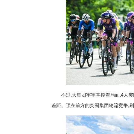
不过,大集团牢牢掌控着局面,4人
差距。顶在前方的突围集团轮流竞争,