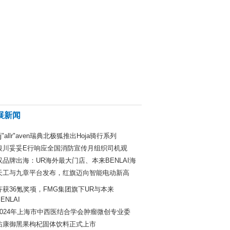
展新闻
Fj"allr"aven瑞典北极狐推出Hoja骑行系列
银川妥妥E行响应全国消防宣传月组织司机观
双品牌出海：UR海外最大门店、本来BENLAI海
天工与九章平台发布，红旗迈向智能电动新高
齐获36氪奖项，FMG集团旗下UR与本来
ENLAI
2024年上海市中西医结合学会肿瘤微创专业委
佑康御黑果枸杞固体饮料正式上市