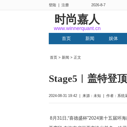
登陆
|
注册
2026-8-7
时尚嘉人
www.winnerquant.cn
首页
新闻
娱体
首页
>
新闻
> 正文
Stage5︱盖特
2024-08-31 19:42 | 来源：未知 | 作者：系
​8月31日,“喜德盛杯”2024第十五