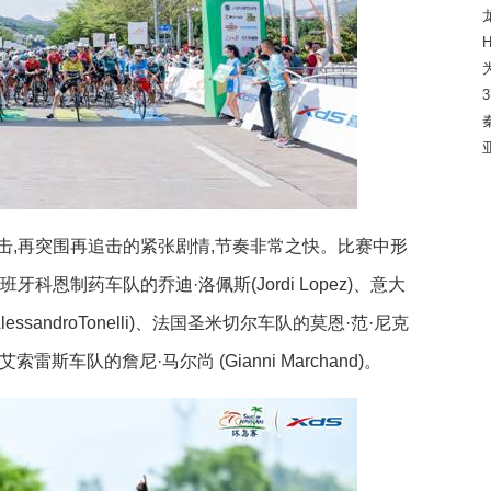
击,再突围再追击的紧张剧情,节奏非常之快。比赛中形
科恩制药车队的乔迪·洛佩斯(Jordi Lopez)、意大
sandroTonelli)、法国圣米切尔车队的莫恩·范·尼克
-艾索雷斯车队的詹尼·马尔尚 (Gianni Marchand)。