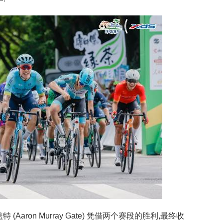
Aaron Murray Gate) 凭借两个赛段的胜利,最终收