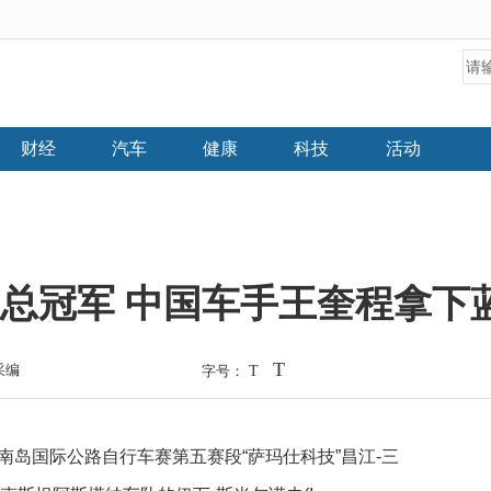
财经
汽车
健康
科技
活动
登顶总冠军 中国车手王奎程拿下
T
统采编
字号：
T
届环海南岛国际公路自行车赛第五赛段“萨玛仕科技”昌江-三