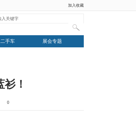
加入收藏
二手车
展会专题
蓝衫！
0