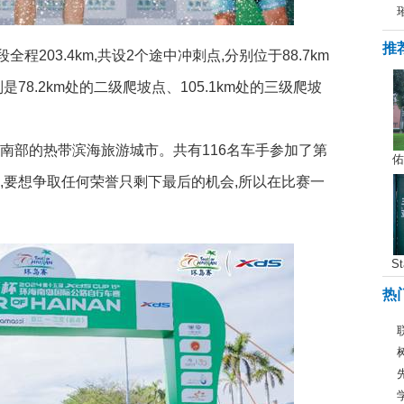
推
程203.4km,共设2个途中冲刺点,分别位于88.7km
是78.2km处的二级爬坡点、105.1km处的三级爬坡
南部的热带滨海旅游城市。共有116名车手参加了第
佑
,要想争取任何荣誉只剩下最后的机会,所以在比赛一
S
热