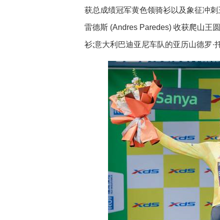
获总成绩冠军黄色领骑衫以及象征冲刺王
雷德斯 (Andres Paredes) 
衫;意大利巴迪亚尼车队的亚历山德罗·托内利 (